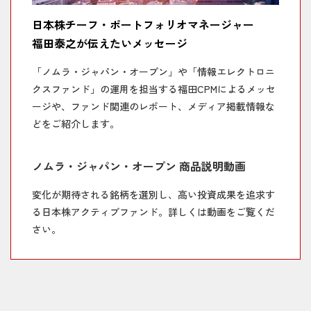
の勝ち筋」への期待
株の現状と今後について考える
日本株チーフ・ポートフォリオマネージャー
2025/11/04
【福田の視点】テクノロジー関連企業、「成
2026/02/17
【石黒英之のMarket Navi】高市政権の政策が
福田泰之が伝えたいメッセージ
長の第2幕」の幕開け
焦点となる日本経済と日本株
「ノムラ・ジャパン・オープン」や「情報エレクトロニ
2025/10/31
「ノムラ・ジャパン・オープン」 四半期レポ
2026/02/13
【石黒英之のMarket Navi】政治への期待が海
クスファンド」の運用を担当する福田CPMによるメッセ
ート 2025年10月
外勢の買い加速につながるか
ージや、ファンド関連のレポート、メディア掲載情報な
どをご紹介します。
2025/10/29
【鈴木皓太のエコシルPLUS】政治の変化で日
2026/02/12
【石黒英之のMarket Navi】2040年までに日経
本株高は継続するか
平均20万円台は実現する？
ノムラ・ジャパン・オープン 商品説明動画
2025/10/20
【サキドリ（日本株）】「経済拡大に伴う日
2026/02/10
【石黒英之のMarket Navi】英サッチャー流改
本株の上昇に期待」
革への期待が高まる高市政権
変化が期待される銘柄を選別し、高い投資成果を追求す
る日本株アクティブファンド。詳しくは動画をご覧くだ
2025/08/01
【福田の視点】切り返す半導体関連銘柄。需
2026/02/09
【石黒英之のMarket Navi】自民党大勝の衆院
さい。
要増に伴い、成長の第2幕へ
選受け先高観強まる日本株
2025/07/31
「ノムラ・ジャパン・オープン」 四半期レポ
2026/02/06
【石黒英之のMarket Navi】日本株の物色すそ
ート 2025年7月
野拡大のカギを握る企業改革