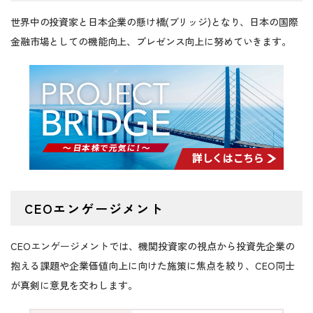
を強める日本株の行方は？
世界中の投資家と日本企業の懸け橋(ブリッジ)となり、日本の国際
金融市場としての機能向上、プレゼンス向上に努めて
いきます。
2025/07/23
【石黒英之のMarket Navi】政策への期待感が
日本株の下値を支えるか？
2025/07/17
【石黒英之のMarket Navi】海外勢と個人の関
心が高まりつつある日本株
2025/07/11
【石黒英之のMarket Navi】バリュエーション
面から日本株の今後を考える
2025/07/08
【石黒英之のMarket Navi】トランプ米大統領
が日本への新関税率を発表
CEOエンゲージメント
2025/07/07
【石黒英之のMarket Navi】日本株の最高値更
CEOエンゲージメントでは、機関投資家の視点から投資先企業の
新には何が必要となるのか？
抱える課題や企業価値向上に向けた施策に焦点を絞り、CEO同士
2025/06/27
【石黒英之のMarket Navi】半導体株高で先高
が真剣に意見を交わします。
期待高まる日経平均株価