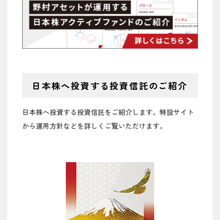
2025/01/28
「ノムラ・ジャパン・オープン」 四半期レポ
2026/01/09
【石黒英之のMarket Navi】持続的な上昇をみ
ート 2025年1月
せる日本株を考察する（下）
2024/12/26
【日本株】日本株の旬をお届けします
2026/01/08
【石黒英之のMarket Navi】持続的な上昇をみ
（VOL.9）
せる日本株を考察する（中）
2026/01/07
【石黒英之のMarket Navi】持続的な上昇をみ
日本株へ投資する投資信託のご紹介
せる日本株を考察する（上）
日本株へ投資する投資信託をご紹介します。特設サイト
2026/01/06
【石黒英之のMarket Navi】26年も日本株への
見直しが強まる1年となるか
から運用方針などを詳しくご覧いただけます。
2025/12/18
【石黒英之のMarket Navi】26年の日本株は構
造転換を評価する動き継続へ
2025/12/10
【石黒英之のMarket Navi】変化する日本を評
価する流れは今後も続く公算
2025/11/19
【石黒英之のMarket Navi】改善をみせる日本