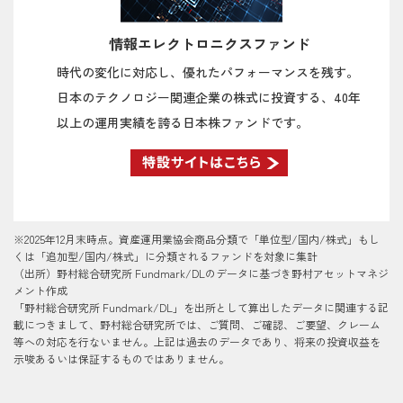
2025/10/22
【石黒英之のMarket Navi】高市首相誕生でサ
ナエノミクスへの期待高まる？
情報エレクトロニクスファンド
2025/10/21
【石黒英之のMarket Navi】企業統治指針の改
時代の変化に対応し、優れたパフォーマンスを残す。
訂は日本株にプラスか？
日本のテクノロジー関連企業の株式に投資する、40年
以上の運用実績を誇る日本株ファンドです。
2025/10/16
【石黒英之のMarket Navi】高市首相誕生機運
の高まりは日本株にプラス？
2025/10/14
【石黒英之のMarket Navi】日本株相場のカギ
を握る国内政局の行方
※2025年12月末時点。資産運用業協会商品分類で「単位型/国内/株式」もし
2025/10/09
【石黒英之のMarket Navi】日本株はアベノミ
くは「追加型/国内/株式」に分類されるファンドを対象に集計
クス相場の再来となるのか？
（出所）野村総合研究所 Fundmark/DLのデータに基づき野村アセットマネジ
メント作成
2025/10/08
【石黒英之のMarket Navi】英サッチャー政権
「野村総合研究所 Fundmark/DL」を出所として算出したデータに関連する記
から考える日本株相場の行方
載につきまして、野村総合研究所では、ご質問、ご確認、ご要望、クレーム
等への対応を行ないません。上記は過去のデータであり、将来の投資収益を
示唆あるいは保証するものではありません。
2025/10/07
【石黒英之のMarket Navi】高市新総裁の下で
高まる企業改革への期待