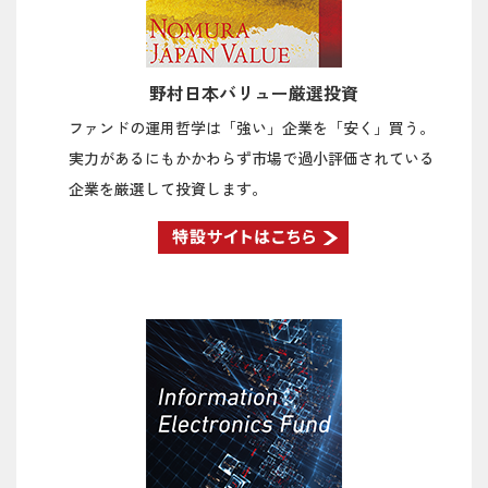
企業のROEと今後の課題は？
2025/11/18
【石黒英之のMarket Navi】経済と業績拡大の
持続が日本株の支えになる？
野村日本バリュー厳選投資
ファンドの運用哲学は「強い」企業を「安く」買う。
2025/11/14
【石黒英之のMarket Navi】需給構造からみた
日本株の投資環境を考える
実力があるにもかかわらず市場で過小評価されている
企業を厳選して投資します。
2025/11/11
【石黒英之のMarket Navi】日本株への見直し
姿勢を強める海外投資家
2025/11/06
【石黒英之のMarket Navi】日経平均と世界の
テック株の下落は続くのか？
2025/10/31
【石黒英之のMarket Navi】日本株のカギを握
る日銀の追加利上げ姿勢は？
2025/10/28
【石黒英之のMarket Navi】日経平均5万円突
破で先高期待高まる日本株