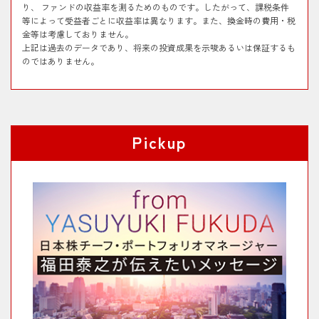
り、 ファンドの収益率を測るためのものです。したがって、課税条件
等によって受益者ごとに収益率は異なります。また、換金時の費用・税
2026/03/12
「日本好配当株投信」 2026年以降の市場環境
2026/04/06
【石黒英之のMarket Navi】企業統治指針改訂
金等は考慮しておりません。
とファンドの運用
で現預金の有効活用進むか
上記は過去のデータであり、将来の投資成果を示唆あるいは保証するも
のではありません。
2026/03/05
【鈴木皓太のエコシルPLUS】「企業の声」が
2026/04/01
【石黒英之のMarket Navi】海外勢の日本株投
教えてくれる日本株の未来
資における4月の季節性とは？
2026/02/13
【サキドリ（日本株）】「業績拡大に伴い上
2026/03/13
【石黒英之のMarket Navi】日本株の次の投資
昇する日本株」
機会はどこにあるのか？
Pickup
2026/01/30
【福田の視点】生成AIバブル論は「時期尚
2026/03/06
【石黒英之のMarket Navi】中東情勢緊迫化で
早」か日本株の見通しについて
揺れる日本株を考える（下）
2026/01/20
【鈴木皓太のエコシルPLUS】「前向きな投
2026/03/05
【石黒英之のMarket Navi】中東情勢緊迫化で
資」による利益増・株高の好循環
揺れる日本株を考える（上）
2026/01/07
【日本株】日本株の旬をお届けします
2026/02/20
【石黒英之のMarket Navi】海外勢の旺盛な日
（VOL.10）
本株買い姿勢は今後も続く？
2025/11/11
【鈴木皓太のエコシルPLUS】AI分野の「日本
2026/02/18
【石黒英之のMarket Navi】明暗分かれる日米