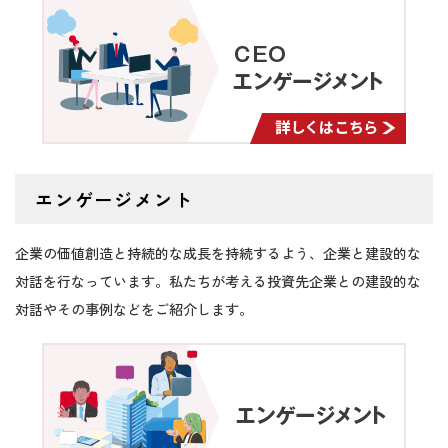
2025/06/06
【石黒英之のMarket Navi】日本株は変化する
企業への選別投資が有効に
2025/06/05
【石黒英之のMarket Navi】海外勢の日本株買
い局面は高ベータ銘柄優位に
2025/06/04
【石黒英之のMarket Navi】中長期視点で見た
日本株の上値余地は大きい？
エンゲージメント
2025/06/03
【石黒英之のMarket Navi】日本株の長期上昇
トレンドは継続する公算も
企業の価値創造と持続的な成長を持続するよう、企業と建設的な
対話を行なっています。私たちが考える投資先企業との建設的な
2025/05/28
【石黒英之のMarket Navi】良好な需給環境を
支えに日本株の上昇は続く？
対話やその事例などをご紹介します。
2025/05/23
【石黒英之のMarket Navi】膨らむ日本企業の
自社株買いと今後の課題は？
2025/05/20
【石黒英之のMarket Navi】名目GDPの拡大継
続が日本株のサポート材料に