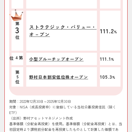
2026/04/20
「野村日本バリュー厳選投資」 設定来の市場
2026/05/19
【石黒英之のMarket Navi】日米の長期金利上
環境とファンドの運用について
昇と株式市場の今後を考える
2026/04/17
【鈴木皓太のエコシルPLUS】日本株は「2つ
第
2026/05/15
【石黒英之のMarket Navi】日本株に対する固
ストラテジック・バリュー・
111.2
3
の壁」を乗り越えるか（下）
定観念を変える時？（下）
%
オ－プン
位
2026/04/16
【鈴木皓太のエコシルPLUS】日本株は「2つ
2026/05/14
【石黒英之のMarket Navi】日本株に対する固
の壁」を乗り越えるか（上）
定観念を変える時？（上）
111.1
位
4
第
小型ブルーチップオープン
%
2026/04/14
【日本株】日本株の旬をお届けします
2026/04/24
【石黒英之のMarket Navi】日経平均一時6万
（VOL.11）
円台乗せを牽引した半導体株
第
105.3
野村日本割安低位株オープン
5
%
位
2026/03/13
「好配当日本株式オープン」 2026年以降の市
2026/04/17
【石黒英之のMarket Navi】日経平均最高値更
場環境とファンドの運用
新後も日本株の上昇は続く？
期間：2022年12月30日～2025年12月30日
2026/03/12
「野村日本バリュー厳選投資」 2026年以降の
2026/04/09
【石黒英之のMarket Navi】中東情勢緊張緩和
対象：NISA（成長投資枠）に登録している当社公募投資信託（除く
市場環境とファンドの運用
で日本株は見直し局面へ
ETF）
（出所）野村アセットマネジメント作成
2026/03/12
「ノムラ・ジャパン・オープン」 2026年以降
2026/04/08
【石黒英之のMarket Navi】日本の金利上昇は
基準価額（分配金再投資）を使用。基準価額（分配金再投資）とは、当
の市場環境とファンドの運用
初設定時より課税前分配金を再投資したものとして計算した価額であ
日本株の足かせとなるのか？