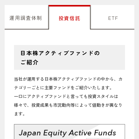
2025/07/10
【サキドリ（日本株）】「グロース市場で見
2026/02/05
【石黒英之のMarket Navi】海外勢の買いが日
直しの動きが広がる」
本株を押し上げる構図続く？
運用調査体制
ETF
投資信託
2025/06/26
【動画】変革の時を迎えた日本株（YouTube
2026/01/21
【石黒英之のMarket Navi】長期金利の上昇が
のサイトに移動します）
日本株の足かせになるのか？
2025/06/25
【サキドリ（日本株）】「増加する企業の自
2026/01/20
【石黒英之のMarket Navi】衆院解散表明で日
社株買い、株価下支え」
本の金融市場はどうなるのか
日本株アクティブファンドの
ご紹介
2025/06/10
【サキドリ（日本株）】「デフレから脱却し
2026/01/16
【石黒英之のMarket Navi】経済・企業・政治
つつある日本」
に続き個人の変化が待たれる？
当社が運用する日本株アクティブファンドの中から、カ
2025/04/30
「ノムラ・ジャパン・オープン」 四半期レポ
2026/01/15
【石黒英之のMarket Navi】2040年までに日経
テゴリーごとに主要ファンドをご紹介いたします。
ート 2025年4月
平均は20万円に到達する？
一口にアクティブファンドと言っても投資スタイルは
様々で、投資成果も市況動向等によって値動きが異なり
2025/04/10
「ノムラ・ジャパン・オープン」 2024年以降
2026/01/14
【石黒英之のMarket Navi】日本は本当に人口
の市場環境とファンドの運用
ます。
減＝成長できない国なのか？
2025/01/31
【福田の視点】「調整含みの値固めの時間」
2026/01/13
【石黒英之のMarket Navi】衆院早期解散報道
は延長戦へ突入
で先高観強まる日本株