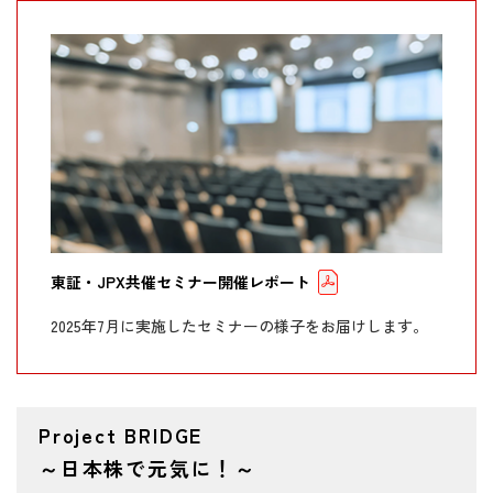
2025/09/08
【石黒英之のMarket Navi】石破首相辞意表明
で日本市場はどうなるか？
2025/09/04
【石黒英之のMarket Navi】日本株上昇持続の
カギを握る企業改革（下）
2025/09/03
【石黒英之のMarket Navi】日本株上昇持続の
カギを握る企業改革（上）
2025/08/27
【石黒英之のMarket Navi】海外投資家の日本
東証・JPX共催セミナー開催レポート
株買い継続のカギは何か？
2025年7月に実施したセミナーの様子をお届けします。
2025/08/12
【石黒英之のMarket Navi】最高値更新の日本
株にどのように投資すべきか？
2025/07/25
【石黒英之のMarket Navi】TOPIX最高値更新
Project BRIDGE
で先高期待高まる日本株
～日本株で元気に！～
2025/07/24
【石黒英之のMarket Navi】出遅れ修正の動き