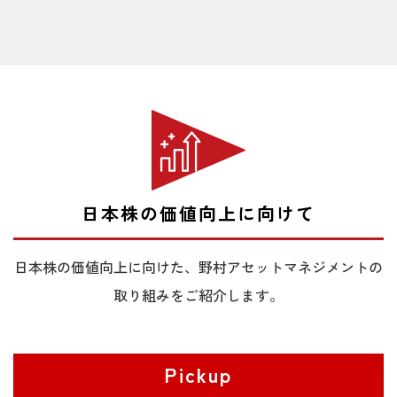
2025/10/06
【石黒英之のMarket Navi】高市新総裁誕生で
日本の金融市場はどうなる？
2025/10/03
【石黒英之のMarket Navi】米国株と比較し日
本株の見直し余地は大きい？
2025/10/01
【石黒英之のMarket Navi】日本株はバリュー
株に投資機会が存在する？
2025/09/26
【石黒英之のMarket Navi】自民党総裁選の情
日本株の価値向上に向けて
報整理と日本株の行方は？
2025/09/24
【石黒英之のMarket Navi】超大型株優位の日
日本株の価値向上に向けた、野村アセットマネジメントの
本株と今後の焦点は何か？
取り組みをご紹介します。
2025/09/11
【石黒英之のMarket Navi】ROE向上が日本株
の銘柄選別の重要な視点に？
Pickup
2025/09/09
【石黒英之のMarket Navi】自民党総裁選と次
期政権の政策の行方は？