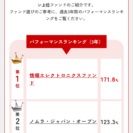
どう乗り越える～企業編
ン上位
ファンドのご紹介です。
と金融市場を考える（上）
ファンド選びのご参考に、過去3年間のパフォーマンスランキ
2026/06/10
【鈴木皓太のエコシルPLUS】人口減少社会を
ングをご覧ください。
2026/06/03
【石黒英之のMarket Navi】日本株の主役交代
どう乗り越える～経済編
は本当に始まったのか？
2026/06/08
【鈴木皓太のエコシルPLUS】米利上げと日本
2026/06/02
【石黒英之のMarket Navi】日本株の主役交代
パフォーマンスランキング（3年）
株調整に過度な懸念は不要か
が意味するものとは？
2026/06/08
【サキドリ（日本株）】「東証改革などがバ
2026/05/27
【石黒英之のMarket Navi】日本株は物色の巻
リュー株の追い風に」
き戻しに備える必要あるか？
第
情報エレクトロニクスファン
171.8
2026/05/22
「野村日本バリュー厳選投資」 設定来の市場
1
2026/05/26
【石黒英之のMarket Navi】最高値更新の日本
%
ド
環境とファンドの運用について
株の上値余地はなお大きいか
位
2026/05/12
【福田の視点】短期的な調整に警戒しつつも
2026/05/22
【石黒英之のMarket Navi】物色2極化の日本
日本株の中長期見通しは強気を維持
株はアクティブ投資が有効
第
2026/04/30
「ノムラ・ジャパン・オープン」 四半期レポ
2026/05/20
【石黒英之のMarket Navi】経済の好循環が日
123.3
2
ノムラ・ジャパン・オープン
%
ート 2026年4月
本株の長期上昇相場の支えに
位