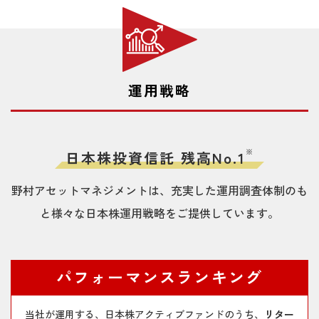
称：真価論）」 2026年4-6月のパフォーマン
スとバリュー投資の機会
2026/06/24
【石黒英之のMarket Navi】世界的なAI関連株
の急落をどう捉えるか？
2026/07/17
【サキドリ（日本株）】「2026年前半の日本
株は堅調」
2026/06/22
【石黒英之のMarket Navi】テクニカルとPER
運用戦略
からテック株の過熱感を探る
2026/07/15
【鈴木皓太のエコシルPLUS】日本株の時価総
額ランキングに思うこと
2026/06/17
【石黒英之のMarket Navi】日銀の追加利上げ
局面は当面続く公算も？
※
日本株投資信託 残高No.1
2026/07/07
【鈴木皓太のエコシルPLUS】TOPIXが語る、
日本株の強さ
2026/06/16
【石黒英之のMarket Navi】2040年の日経平均
野村アセットマネジメントは、充実した運用調査体制のも
株価について改めて考える
2026/06/26
【鈴木皓太のエコシルPLUS】「日本の勝ち
と様々な日本株運用戦略をご提供しています。
筋」への期待～戦略分野への投資
2026/06/09
【石黒英之のMarket Navi】米年内利上げ観測
と株式市場の行方を考える
2026/06/19
「ストラテジック・バリュー・オープン（愛
称：真価論）」 当ファンドの運用状況と組入
2026/06/05
【石黒英之のMarket Navi】日銀の追加利上げ
パフォーマンスランキング
上位銘柄
と金融市場を考える（下）
当社が運用する、日本株アクティブファンドのうち、
リター
2026/06/11
【鈴木皓太のエコシルPLUS】人口減少社会を
2026/06/04
【石黒英之のMarket Navi】日銀の追加利上げ