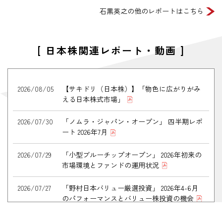
石黒英之の他のレポートはこちら
2026/07/23
【石黒英之のMarket Navi】一極集中相場の後
は物色が広がる傾向がある？
2026/07/17
【石黒英之のMarket Navi】広がる日本株の投
[ 日本株関連レポート・動画 ]
資機会について考える
2026/07/16
【石黒英之のMarket Navi】日本株の物色の広
2026/08/05
【サキドリ（日本株）】「物色に広がりがみ
がりにどう対応するか？
える日本株式市場」
2026/07/08
【石黒英之のMarket Navi】足元の物色動向の
2026/07/30
「ノムラ・ジャパン・オープン」 四半期レポ
変化についてどう考えるか
ート 2026年7月
2026/07/07
【石黒英之のMarket Navi】海外投資家と個人
2026/07/29
「小型ブルーチップオープン」 2026年初来の
が支える日本株の新局面
市場環境とファンドの運用状況
2026/07/03
【石黒英之のMarket Navi】海外勢が26年前半
2026/07/27
「野村日本バリュー厳選投資」 2026年4-6月
の日本株の上昇をけん引
のパフォーマンスとバリュー株投資の機会
2026/06/29
【石黒英之のMarket Navi】日経平均株価の今
2026/07/24
「ストラテジック・バリュー・オープン（愛
後の動きをどう考えるか？