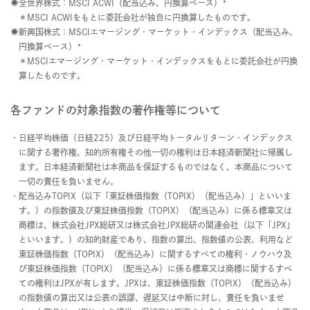
全世界株式：MSCI ACWI（配当込み、円換算ベース）*
＊MSCI ACWIをもとに委託会社が独自に円換算したものです。
新興国株式：MSCIエマージング・マーケット・インデックス（配当込み、
円換算ベース）*
＊MSCIエマージング・マーケット・インデックスをもとに委託会社が円換
算したものです。
各ファンドの対象指数の著作権等について
日経平均株価（日経225）及び日経平均トータルリターン・インデックス
に関する著作権、知的所有権その他一切の権利は日本経済新聞社に帰属し
ます。日本経済新聞社は本商品を保証するものではなく、本商品について
一切の責任を負いません。
配当込みTOPIX（以下「東証株価指数（TOPIX）（配当込み）」といいま
す。）の指数値及び東証株価指数（TOPIX）（配当込み）に係る標章又は
商標は、株式会社JPX総研又は株式会社JPX総研の関連会社（以下「JPX」
といいます。）の知的財産であり、指数の算出、指数値の公表、利用など
東証株価指数（TOPIX）（配当込み）に関するすべての権利・ノウハウ及
び東証株価指数（TOPIX）（配当込み）に係る標章又は商標に関するすべ
ての権利はJPXが有します。JPXは、東証株価指数（TOPIX）（配当込み）
の指数値の算出又は公表の誤謬、遅延又は中断に対し、責任を負いませ