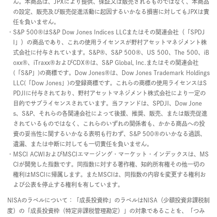
ん。本商品は、JPXにより提供、保証又は販売されるものではなく、本商品
の設定、販売及び販売促進活動に起因するいかなる損害に対してもJPXは責
任を負いません。
S&P 500®はS&P Dow Jones Indices LLCまたはその関連会社（「SPDJ
I」）の商品であり、これの使用ライセンスが野村アセットマネジメント株
式会社に付与されています。S&P®、S&P 500®、US 500、The 500、iB
oxx®、iTraxx®およびCDX®は、S&P Global, Inc.またはその関連会社
(「S&P」)の商標です。Dow Jones®は、Dow Jones Trademark Holdings
LLC(「Dow Jones」)の登録商標です。これらの商標の使用ライセンスはS
PDJIに付与されており、野村アセットマネジメント株式会社により一定の
目的でサブライセンスされています。当ファンドは、SPDJI、Dow Jone
s、S&P、それらの各関連会社によって後援、推奨、販売、または販売促進
されているものではなく、これらのいずれの関係者も、かかる商品への投
資の妥当性に関するいかなる表明も行わず、S&P 500®のいかなる過誤、
遺漏、または中断に対しても一切責任を負いません。
MSCI ACWIおよびMSCIエマージング・マーケット・インデックスは、MS
CIが開発した指数です。同指数に対する著作権、知的所有権その他一切の
権利はMSCIに帰属します。またMSCIは、同指数の内容を変更する権利お
よび公表を停止する権利を有しています。
NISAのラベルについて：「成長投資枠」のラベルはNISA（少額投資非課税制
度）の「成長投資枠（特定非課税管理勘定）」の対象であることを、「つみ