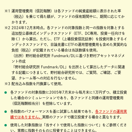
※1 運用管理費用（信託報酬）は各ファンドの純資産総額に表示された率
（税込）を乗じて得た額が、ファンドの保有期間中に、期間に応じてか
かります。
※2 2024年12月末時点。各ファンドの対象指数と同一の指数を対象とする
追加型公募株式インデックスファンド（ETF、DC専用、投資一任向けを
除く）から算出。ただし、ETF（上場投資信託証券）を投資対象とするイ
ンデックスファンドで、目論見書にETFの運用管理費用も含めた実質的な
負担（税込）が記載されている場合は当該数値を使用。
（出所）野村総合研究所 Fundmark/DLに基づき野村アセットマネジメ
ント作成
「野村総合研究所 Fundmark/DL」を出所として算出したデータに関連
する記載につきまして、野村総合研究所では、ご質問、ご確認、ご要
望、クレーム等への対応を行ないません。
※3 配当込み指数を円換算して使用。
各ファンドの対象指数に2005年7月末から毎月末に1万円ずつ、積立投資
した場合のシミュレーションであり、各ファンドと同様の運用管理費用
（信託報酬相当分）を控除しています。
各指数のパフォーマンスを基に試算した結果であり、
各ファンドの運用実
績ではありません。
実際のファンドで積立投資する場合と異なります。
使用した対象指数は「当サイトで使用した指数について」をご参照くださ
い。実際に指数そのものに投資することはできません。