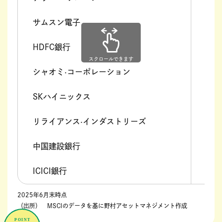
サムスン電子
情報
HDFC銀行
金融
スクロールできます
シャオミ·コーポレーション
情報
SKハイニックス
情報
リライアンス·インダストリーズ
エネ
中国建設銀行
金融
ICICI銀行
金融
2025年6月末時点
（出所） MSCIのデータを基に野村アセットマネジメント作成