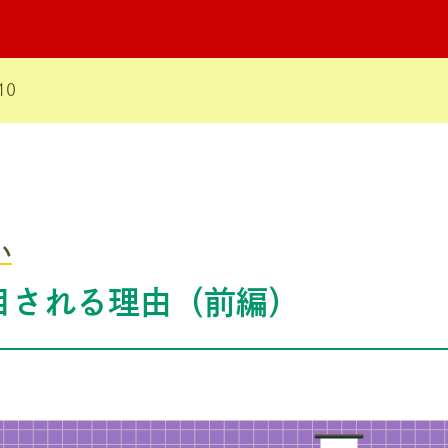
10
い
目される理由（前編）