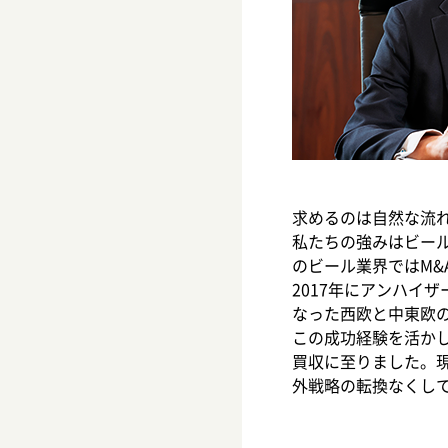
求めるのは自然な流
私たちの強みはビー
のビール業界ではM&
2017年にアンハイ
なった西欧と中東欧
この成功経験を活かし
買収に至りました。
外戦略の転換なくし