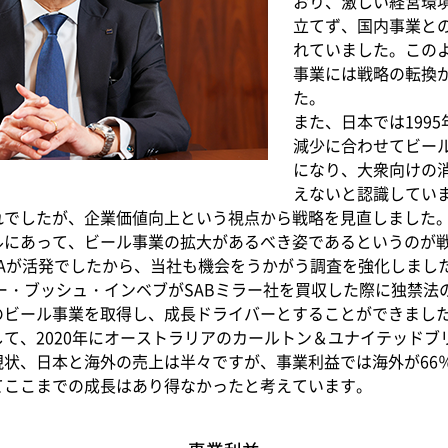
おり、激しい経営環
立てず、国内事業と
れていました。この
事業には戦略の転換
た。
また、日本では199
減少に合わせてビー
になり、大衆向けの
えないと認識してい
れでしたが、企業価値向上という視点から戦略を見直しました
ルにあって、ビール事業の拡大があるべき姿であるというのが
Aが活発でしたから、当社も機会をうかがう調査を強化しました
ザー・ブッシュ・インベブがSABミラー社を買収した際に独禁法
のビール事業を取得し、成長ドライバーとすることができまし
て、2020年にオーストラリアのカールトン＆ユナイテッドブ
現状、日本と海外の売上は半々ですが、事業利益では海外が66
てここまでの成長はあり得なかったと考えています。