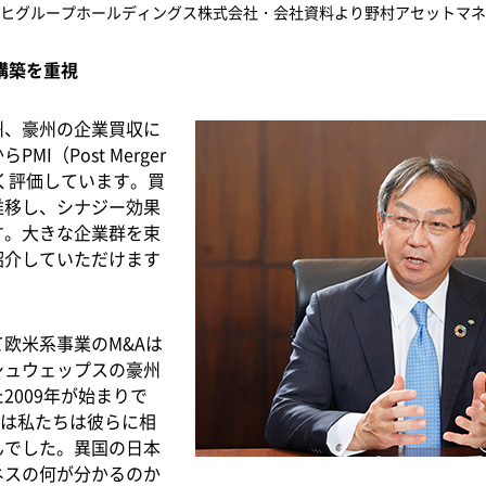
ヒグループホールディングス株式会社・会社資料より野村アセットマネ
構築を重視
、豪州の企業買収に
I（Post Merger
まで高く評価しています。買
推移し、シナジー効果
す。大きな企業群を束
紹介していただけます
欧米系事業のM&Aは
シュウェップスの豪州
2009年が始まりで
では私たちは彼らに相
んでした。異国の日本
ネスの何が分かるのか