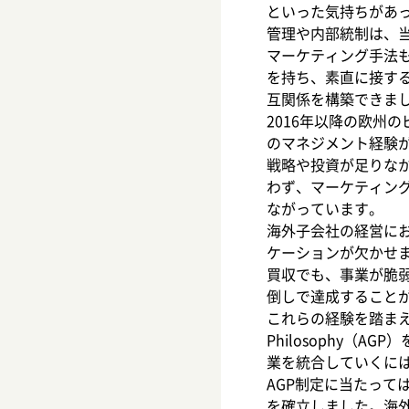
といった気持ちがあ
管理や内部統制は、
マーケティング手法
を持ち、素直に接す
互関係を構築できま
2016年以降の欧州
のマネジメント経験
戦略や投資が足りな
わず、マーケティン
ながっています。
海外子会社の経営に
ケーションが欠かせ
買収でも、事業が脆
倒しで達成すること
これらの経験を踏まえ、
Philosophy
業を統合していくに
AGP制定に当たっ
を確立しました。海