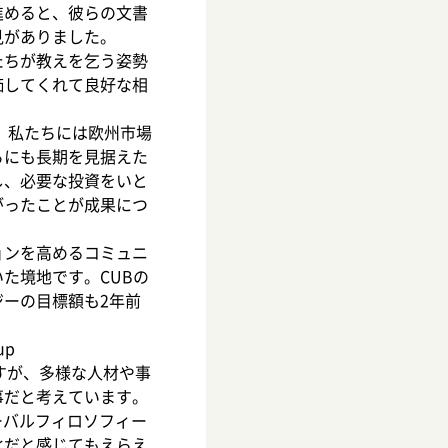
進めると、彼らの文書
見がありました。
たちが教えを乞う姿勢
価してくれて良好な相
。私たちには欧州市場
らにも長期を見据えた
し、必要な投資をいと
がったことが成果につ
ョンを高めるコミュニ
た境地です。CUBの
ーの目標額も2年前
up
ですが、多様な人材や事
事だと考えています。
ーバルフィロソフィー
化だと感じてもえらえ