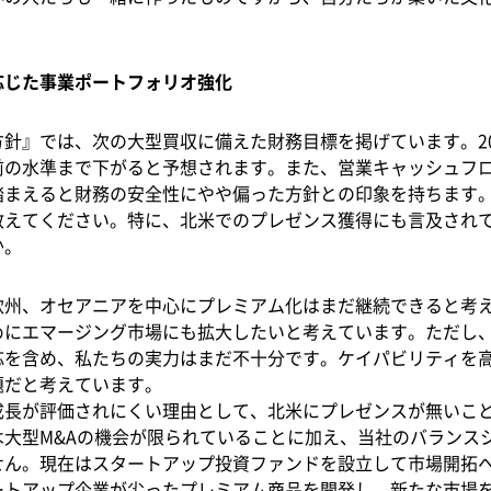
応じた事業ポートフォリオ強化
針』では、次の大型買収に備えた財務目標を掲げています。20
前の水準まで下がると予想されます。また、営業キャッシュフ
踏まえると財務の安全性にやや偏った方針との印象を持ちます
教えてください。特に、北米でのプレゼンス獲得にも言及され
か。
州、オセアニアを中心にプレミアム化はまだ継続できると考
めにエマージング市場にも拡大したいと考えています。ただし
応を含め、私たちの実力はまだ不十分です。ケイパビリティを
題だと考えています。
成長が評価されにくい理由として、北米にプレゼンスが無いこ
は大型M&Aの機会が限られていることに加え、当社のバランス
せん。現在はスタートアップ投資ファンドを設立して市場開拓
ートアップ企業が尖ったプレミアム商品を開発し、新たな市場