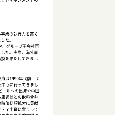
ル事業の執行力を高く
ました。
や、グループ子会社再
ました。実際、海外事
転換を果たしてきまし
は1990年代前半よ
を中心に行ってきまし
島ビールへの出資や中国
る康師傅との飲料合弁
の時価総額拡大に貢献
リティ出資に留まって