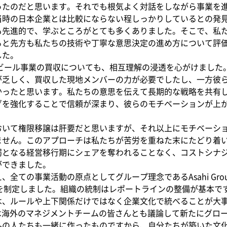
ったのだと思います。それでも根気よく対話をしながら事業を
当時の日本企業とは比較にならない程しっかりしているとの発
も先進的で、学ぶところがとても多くありました。そこで、私
ると先方も私たちの技術や丁寧な意思決定の進め方について評
した。
のビール事業の買収についても、相互理解の浸透を心がけました
が乏しく、買収した現地メンバーの力が必要でしたし、一方彼
かったと思います。私たちの意思を伝えて長期的な戦略を共有
グを強化することで信頼が深まり、彼らのモチベーションが上
おいて権限移譲は肝要だと思いますが、それ以上にモチベーシ
ません。このアプローチは私たちが苦労を重ねた末にたどり着い
弱となる経営移行期にシェアを奪われることなく、コストシナジ
ができました。
全ての事業活動の原点としてグループ理念であるAsahi Gro
（AGP）を制定しました。組織の統制はレポートラインの整備が基本
は、ルールや上下関係だけではなく企業文化で統べることが大
ては海外のマネジメントチームの皆さんとも議論して新たにグロ
外の人たちも一緒に作ったものですから、自分たちが築いた文