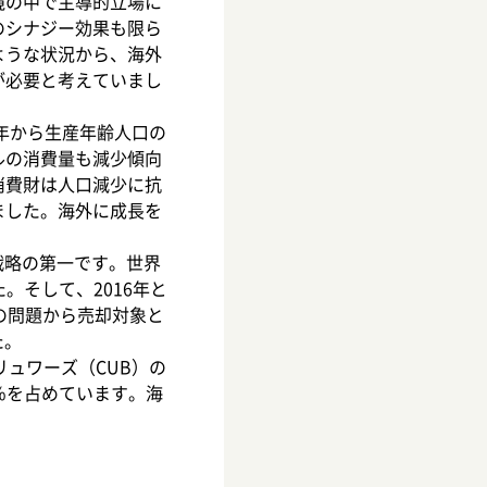
境の中で主導的立場に
のシナジー効果も限ら
ような状況から、海外
が必要と考えていまし
5年から生産年齢人口の
ルの消費量も減少傾向
消費財は人口減少に抗
ました。海外に成長を
。
戦略の第一です。世界
。そして、2016年と
の問題から売却対象と
た。
リュワーズ（CUB）の
％を占めています。海