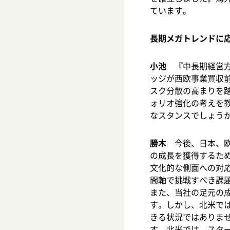
ています。
長期メガトレンドに
小池
『中長期経営方
ッジが西欧事業買収
スク分散の高まりを
ォリオ強化の考えを
なスタンスでしょう
勝木
今後、日本、欧
の成長を獲得するた
文化的な側面への対
間軸で挑戦すべき課
また、当社の足元の
す。しかし、北米で
きる状況ではありま
す。北米では、スタ