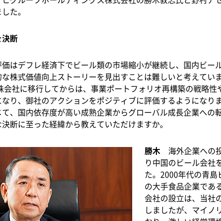
ました。
を決断
価はデフレ経済下でビール類の市場縮小が継続し、国内ビー
的な株式価値向上ストーリーを見出すことは難しいと考えてい
持株会社に移行してからは、事業ポートフォリオ再構築の戦略性
になり、御社のアクションをポジティブに評価するようになり
じて、国内依存度が高い成熟企業からグローバル成長企業への
な決断に至った経緯から教えていただけますか。
勝木
海外企業への投資
り中国のビール会社
た。2000年代の青
の大手食品企業であ
会社の設立は、当社
しましたが、マイノ