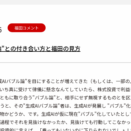
6
福田コメント
ル論"との付き合い方と福田の見方
成AIバブル論"を目にすることが増えてきた（もしくは、一部
いち真に受けて律儀に懸念なんてしていたら、株式投資で利益
ともに取り合う"バブル論"と、相手にせず無視するものとを
うと、その"生成AIバブル論"者は、生成AIが発展し "バブル
物かどうか、です。生成AIが仮に現在"バブル"化していたと
過程でそれを見抜けなかったか、見抜けても行動してこなかっ
投資的に言えば、「乗ってもいないのに下りられないでしょ！