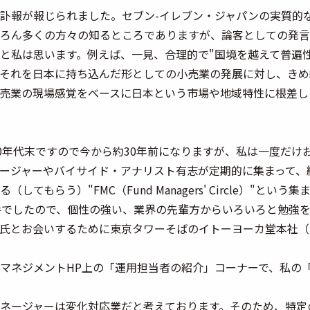
訃報が報じられました。セブン-イレブン・ジャパンの実質的
ろん多くの方々の知るところでありますが、論客としての発言
と私は思います。例えば、一見、合理的で"国境を越えて普遍
それを日本に持ち込んだ形としての小売業の発展に対し、きめ
売業の現場感覚をベースに日本という市場や地域特性に根差し
90年代末ですので今から約30年前になりますが、私は一度だ
ージャーやバイサイド・アナリスト有志が定期的に集まって、
してもらう）"FMC（Fund Managers' Circle）"
手でしたので、個性の強い、業界の先輩方からいろいろと勉強
氏とお会いするために東京タワーそばのイトーヨーカ堂本社（
マネジメントHP上の「運用担当者の紹介」コーナーで、私の
ネージャーは変化対応業
だと考えております。そのため、特定