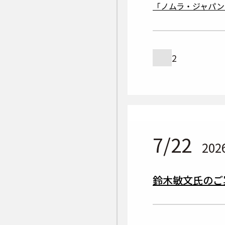
「ノムラ・ジャパン・
2
7/22
202
鈴木敏文氏のご