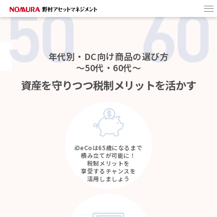
HOME
野村アセットの
DCファンド
年代別・DC向け商品の選び方
～50代・60代～
ターゲットイヤー・
ファンドとは
資産を守りつつ
税制メリットを活かす
商品選びのヒント
iDeCoは65歳になるまで
積み立てが可能に！
税制メリットを
享受するチャンスを
活用しましょう