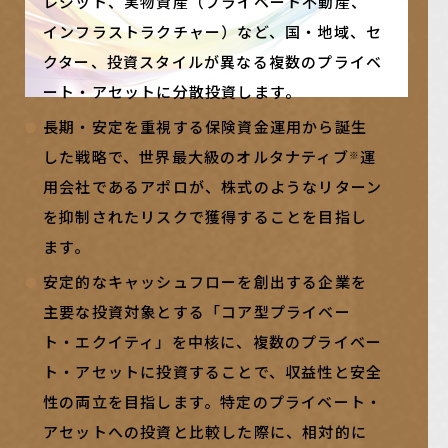
レジット、実物資産（プライベート不動産、
インフラストラクチャー）など、国・地域、セ
クター、投資スタイルが異なる複数のプライベ
ート・アセットに分散投資します。
長期・安定を重視する保険資金運用から誕生
した戦略で、世界最大級のオルタナティブ
運
※
用会社であるアポロが、株式のようなリターン
を抑制されたリスクで獲得することを目指し
ます。
安定的なキャッシュフローを創出する企業を
主要な投資対象とする「コア型プライベー
ト・エクイティ」を中核に、複数のプライベー
ト・アセットに投資することで、収益性と安全
性の両立を目指します。特定のプライベート・
アセットへの投資と比較した際に、相対的に