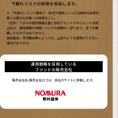
下振れリスクの抑制を目指します。
※ 「代替の」という意味で、株式や債券といった伝統的な投資対
象とは異なる対象への投資のこと。
（出所）アポロの提供情報を基に野村アセットマネジメント作成
上記は、運用戦略の特徴についての説明の一部であり、全てを網
羅したものではありません。
資金動向、市況動向等によっては、上記のような運用ができない
場合があります。
運用戦略を採用している
ファンドの販売会社
販売会社名/販売会社ロゴは、各社のサイトに移動します。