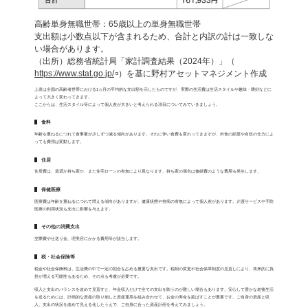
高齢単身無職世帯：65歳以上の単身無職世帯
支出額は小数点以下が含まれるため、合計と内訳の計は一致しな
い場合があります。
（出所）総務省統計局「家計調査結果（2024年）」（
https://www.stat.go.jp/
）を基に野村アセットマネジメント作成
上表は全国の高齢者世帯における1ヵ月の平均的な支出額を示したものですが、実際の生活費は生活スタイルや趣味・嗜好などに
よって大きく変わってきます。
ここからは、生活スタイル等によって個人差が大きいと考えられる項目についてみていきましょう。
食料
年齢を重ねるにつれて食事量が少しずつ減る傾向があります。それに伴い食費も変わってきますが、外食の頻度や自炊の仕方によ
っても費用は変動します。
住居
住居費は、賃貸か持ち家か、また住宅ローンの有無により異なります。持ち家の場合は修繕費のような費用も発生します。
保健医療
医療費は年齢を重ねるにつれて増える傾向がありますが、健康状態や持病の有無によって個人差があります。介護サービスや予防
医療の利用状況も支出に影響を与えます。
その他の消費支出
交際費や仕送り金、理美容にかかる費用等が該当します。
税・社会保険等
税金や社会保険料は、生活費の中で一定の割合を占める重要な支出です。税制の変更や社会保障制度の見直しにより、将来的に負
担が増える可能性もあるため、その点も考慮が必要です。
収入と支出のバランスを改めて見直すと、年金収入だけで全ての支出を賄うのが難しい場合もあります。安心して豊かな老後生活
を送るためには、計画的な資産の取り崩しと資産運用を組み合わせて、お金の寿命を延ばすことが重要です。ご自身の資産と収
入、支出の状況を改めて見える化したうえで、ご自身に合った資産計画を考えてみましょう。