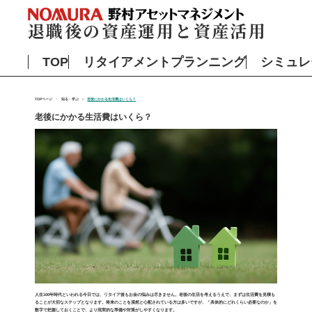
退職後の資産運用と資産活用
TOP
リタイアメントプランニング
シミュレ
TOPページ
知る・学ぶ
老後にかかる生活費はいくら？
老後にかかる生活費はいくら？
人生100年時代といわれる今日では、リタイア後もお金の悩みは尽きません。老後の生活を考えるうえで、まずは生活費を見積も
ることが大切なステップとなります。将来のことを漠然と心配されている方は多いですが、「具体的にどれくらい必要なのか」を
数字で把握しておくことで、より現実的な準備や対策がしやすくなります。