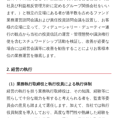
社及び利益相反管理方針に定めるグループ関係会社をいい
ます。）と独立の立場にある者が過半数を占めるファンド
業務運営諮問会議および責任投資諮問会議を設置し、お客
様の立場に立って、フィデューシャリー・デューティー遂
行の観点から当社の投資信託の運営・管理態勢や議決権行
使を含むスチュワードシップ活動を検証し、改善が必要な
場合には経営会議等に改善を勧告することによりお客様本
位の業務運営を徹底します。
2. 経営の執行
（1）業務執行取締役と執行役員による執行体制
経営の執行を担う業務執行取締役は、その知識、経験等に
照らして十分な能力を有すると考えられる者を、監査等委
員会の意見も踏まえて選任します。加えて、当社では執行
役員制度を導入しており、高度な専門性や熟練した経験を