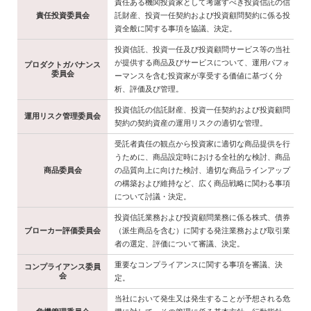
責任ある機関投資家として考慮すべき投資信託の信
責任投資委員会
託財産、投資一任契約および投資顧問契約に係る投
資全般に関する事項を協議、決定。
投資信託、投資一任及び投資顧問サービス等の当社
が提供する商品及びサービスについて、運用パフォ
プロダクトガバナンス
委員会
ーマンスを含む投資家が享受する価値に基づく分
析、評価及び管理。
投資信託の信託財産、投資一任契約および投資顧問
運用リスク管理委員会
契約の契約資産の運用リスクの適切な管理。
受託者責任の観点から投資家に適切な商品提供を行
うために、商品設定時における全社的な検討、商品
商品委員会
の品質向上に向けた検討、適切な商品ラインアップ
の構築および維持など、広く商品戦略に関わる事項
について討議・決定。
投資信託業務および投資顧問業務に係る株式、債券
ブローカー評価委員会
（派生商品を含む）に関する発注業務および取引業
者の選定、評価について審議、決定。
重要なコンプライアンスに関する事項を審議、決
コンプライアンス委員
会
定。
当社において発生又は発生することが予想される危