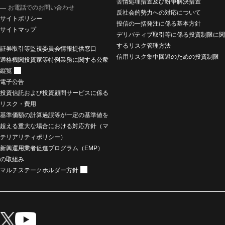
苦情処理措置及び紛争解決措置
お電話でのお問い合わせ
反社会的勢力への対応について
サイトポリシー
投信の一括発注に係る基本方針
サイトマップ
デリバティブ取引等に係る投資制限に関
するリスク管理方法
証券取引等監視委員会情報提供窓口
信用リスク集中回避のための投資制限
適格機関投資家等特例業務に関する公衆
縦覧
電子公告
投資信託および投資顧問サービスに係る
リスク・費用
基準価額の計算過誤等が一定の基準値を
超える重大な場合における対応方針（マ
テリアリティポリシー）
新興運用業者促進プログラム（EMP）
の取組み
マルチステークホルダー方針