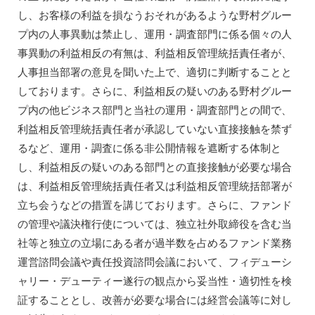
し、お客様の利益を損なうおそれがあるような野村グルー
プ内の人事異動は禁止し、運用・調査部門に係る個々の人
事異動の利益相反の有無は、利益相反管理統括責任者が、
人事担当部署の意見を聞いた上で、適切に判断することと
しております。さらに、利益相反の疑いのある野村グルー
プ内の他ビジネス部門と当社の運用・調査部門との間で、
利益相反管理統括責任者が承認していない直接接触を禁ず
るなど、運用・調査に係る非公開情報を遮断する体制と
し、利益相反の疑いのある部門との直接接触が必要な場合
は、利益相反管理統括責任者又は利益相反管理統括部署が
立ち会うなどの措置を講じております。さらに、ファンド
の管理や議決権行使については、独立社外取締役を含む当
社等と独立の立場にある者が過半数を占めるファンド業務
運営諮問会議や責任投資諮問会議において、フィデューシ
ャリー・デューティー遂行の観点から妥当性・適切性を検
証することとし、改善が必要な場合には経営会議等に対し