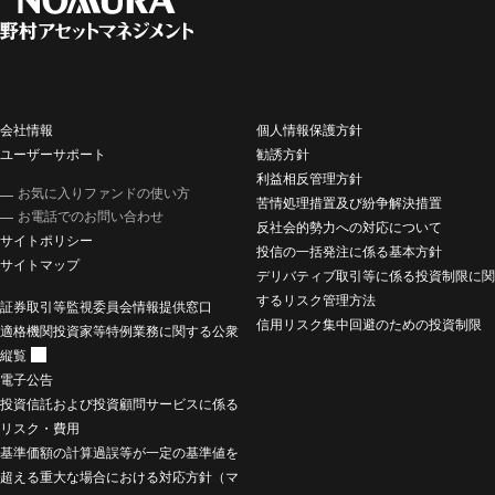
会社情報
個人情報保護方針
ユーザーサポート
勧誘方針
利益相反管理方針
お気に入りファンドの使い方
苦情処理措置及び紛争解決措置
お電話でのお問い合わせ
反社会的勢力への対応について
サイトポリシー
投信の一括発注に係る基本方針
サイトマップ
デリバティブ取引等に係る投資制限に関
するリスク管理方法
証券取引等監視委員会情報提供窓口
信用リスク集中回避のための投資制限
適格機関投資家等特例業務に関する公衆
縦覧
電子公告
投資信託および投資顧問サービスに係る
リスク・費用
基準価額の計算過誤等が一定の基準値を
超える重大な場合における対応方針（マ