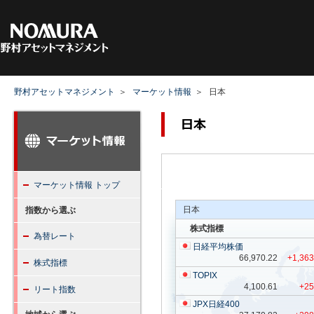
CEOごあいさつ
ファンド検索
マーケットコ
資産運用の基
マーケット情報TOPへ
資産運用の基礎TOPヘ
ファンド情報TOPへ
会社情報TOPヘ
野村アセットマネジメント
＞
マーケット情報
＞
日本
野村アセット
資産運用を
石黒英之のM
フ
企業理
投資環境レ
NIS
お気に
資産運用を
指数から選ぶ
目で
マーケット情報 トップ
お金を
特設サイト
為
指数から選ぶ
サステナビリテ
野村アセ
資産運用スタ
NEXT F
コーポレー
為替レート
地域から選ぶ
運用担
株式指標
日本
北米
お客様本位の業
ETFを知る
リート指数
関連情報
方針
取組み