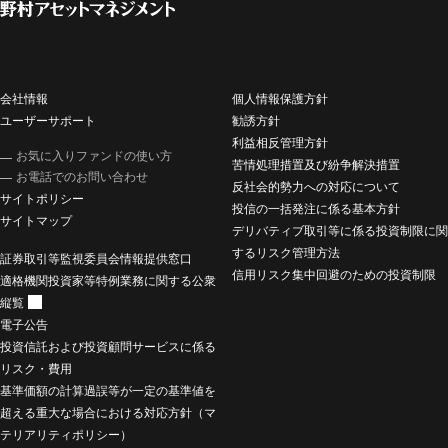
会社情報
個人情報保護方針
ユーザーサポート
勧誘方針
利益相反管理方針
お気に入りファンドの使い方
苦情処理措置及び紛争解決措置
お電話でのお問い合わせ
反社会的勢力への対応について
サイトポリシー
投信の一括発注に係る基本方針
サイトマップ
デリバティブ取引等に係る投資制限に関
するリスク管理方法
証券取引等監視委員会情報提供窓口
信用リスク集中回避のための投資制限
適格機関投資家等特例業務に関する公衆
縦覧
電子公告
投資信託および投資顧問サービスに係る
リスク・費用
基準価額の計算過誤等が一定の基準値を
超える重大な場合における対応方針（マ
テリアリティポリシー）