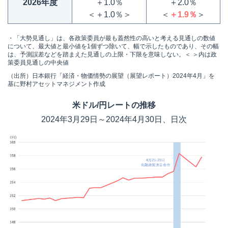
2026年度
＋1.0％
＋2.0％
＜＋1.0％＞
＜
＋1.9％
＞
・「大勢見通し」は、各政策委員が最も蓋然性の高いと考える見通しの数値
について、最大値と最小値を1個ずつ除いて、幅で示したものであり、その幅
は、予測誤差などを踏まえた見通しの上限・下限を意味しない。＜ ＞内は政
策委員見通しの中央値
（出所）日本銀行「経済・物価情勢の展望（展望レポート）2024年4月」を
基に野村アセットマネジメント作成
米ドル/円レートの推移
2024年3月29日～2024年4月30日、日次