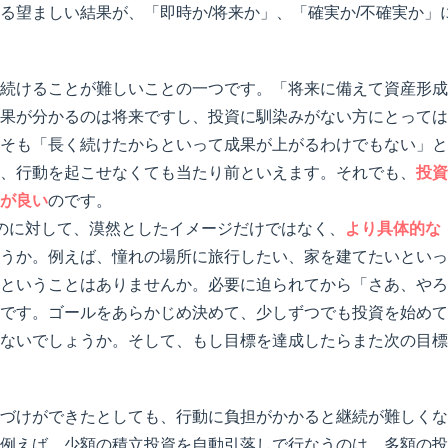
る望ましい結果が、「即時か/将来か」、「確実か/不確実か」
続けることが難しいことの一つです。「将来に備えて資産形成
果が分かるのは将来ですし、投資に馴染みがない方にとっては
そも「長く続けたからといって成果が上がるわけでもない」と
、行動を起こせなくても当たり前といえます。それでも、
投資
が良い
のです。
のに対して、漠然としたイメージだけではなく、
より具体的な
うか。例えば、憧れの場所に旅行したい、家を建てたいといっ
ということはありませんか。必要に迫られてから「さあ、やろ
です。ゴールをあらかじめ決めて、少しずつでも投資を始めて
ないでしょうか。そして、もし目標を達成したらまた次の目標
づけができたとしても、行動に負担がかかると継続が難しくな
例えば、少額の積立投資を自動引落しで行なうのは、多額の投