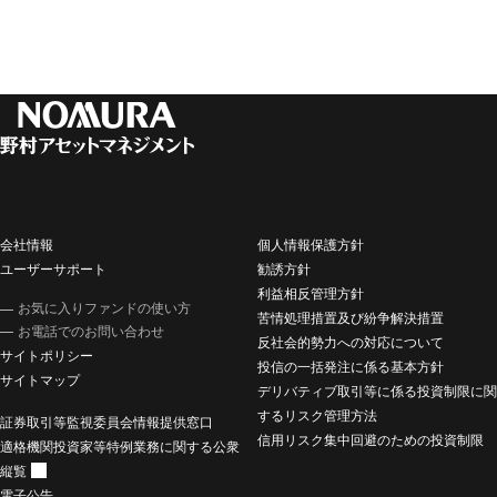
会社情報
個人情報保護方針
ユーザーサポート
勧誘方針
利益相反管理方針
お気に入りファンドの使い方
苦情処理措置及び紛争解決措置
お電話でのお問い合わせ
反社会的勢力への対応について
サイトポリシー
投信の一括発注に係る基本方針
サイトマップ
デリバティブ取引等に係る投資制限に関
するリスク管理方法
証券取引等監視委員会情報提供窓口
信用リスク集中回避のための投資制限
適格機関投資家等特例業務に関する公衆
縦覧
電子公告