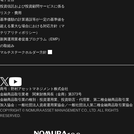
投資信託および投資顧問サービスに係る
リスク・費用
基準価額の計算過誤等が一定の基準値を
超える重大な場合における対応方針（マ
テリアリティポリシー）
新興運用業者促進プログラム（EMP）
の取組み
マルチステークホルダー方針
商号：野村アセットマネジメント株式会社
金融商品取引業者 関東財務局長（金商）第373号
金融商品取引業の種別：投資運用業、投資助言・代理業、第二種金融商品取引業
加入協会：一般社団法人資産運用業協会／一般社団法人第二種金融商品取引業協会
COPYRIGHT © NOMURA ASSET MANAGEMENT CO., LTD. ALL RIGHTS
RESERVED.