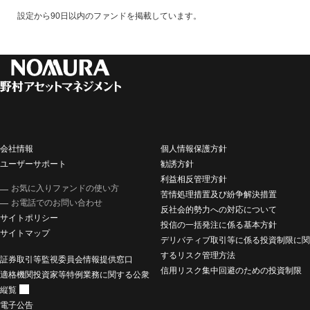
設定から90日以内のファンドを掲載しています。
会社情報
個人情報保護方針
ユーザーサポート
勧誘方針
利益相反管理方針
お気に入りファンドの使い方
苦情処理措置及び紛争解決措置
お電話でのお問い合わせ
反社会的勢力への対応について
サイトポリシー
投信の一括発注に係る基本方針
サイトマップ
デリバティブ取引等に係る投資制限に関
するリスク管理方法
証券取引等監視委員会情報提供窓口
信用リスク集中回避のための投資制限
適格機関投資家等特例業務に関する公衆
縦覧
電子公告