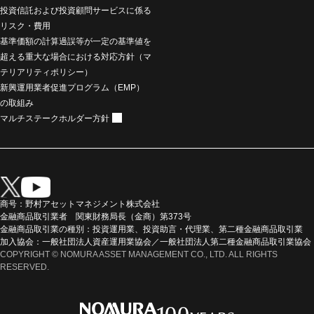
投資信託および投資顧問サービスに係る
リスク・費用
基準価額の計算過誤等が一定の基準値を
超える重大な場合における対応方針（マ
テリアリティポリシー）
新興運用業者促進プログラム（EMP）
の取組み
マルチステークホルダー方針
商号：野村アセットマネジメント株式会社
金融商品取引業者 関東財務局長（金商）第373号
金融商品取引業の種別：投資運用業、投資助言・代理業、第二種金融商品取引業
加入協会：一般社団法人資産運用業協会／一般社団法人第二種金融商品取引業協会
COPYRIGHT © NOMURA ASSET MANAGEMENT CO., LTD. ALL RIGHTS
RESERVED.