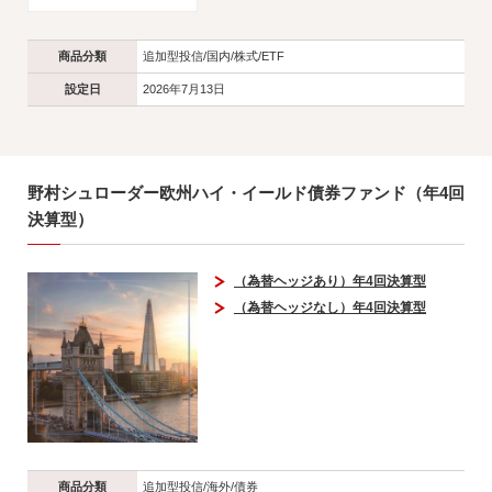
商品分類
追加型投信/国内/株式/ETF
設定日
2026年7月13日
野村シュローダー欧州ハイ・イールド債券ファンド（年4回
決算型）
（為替ヘッジあり）年4回決算型
（為替ヘッジなし）年4回決算型
商品分類
追加型投信/海外/債券