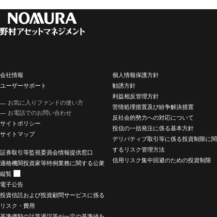
会社情報
個人情報保護方針
ユーザーサポート
勧誘方針
利益相反管理方針
お気に入りファンドの使い方
苦情処理措置及び紛争解決措置
お電話でのお問い合わせ
反社会的勢力への対応について
サイトポリシー
投信の一括発注に係る基本方針
サイトマップ
デリバティブ取引等に係る投資制限に関
するリスク管理方法
証券取引等監視委員会情報提供窓口
信用リスク集中回避のための投資制限
適格機関投資家等特例業務に関する公衆
縦覧
電子公告
投資信託および投資顧問サービスに係る
リスク・費用
基準価額の計算過誤等が一定の基準値を