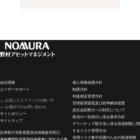
会社情報
個人情報保護方針
ユーザーサポート
勧誘方針
利益相反管理方針
お気に入りファンドの使い方
苦情処理措置及び紛争解決措置
お電話でのお問い合わせ
反社会的勢力への対応について
サイトポリシー
投信の一括発注に係る基本方針
サイトマップ
デリバティブ取引等に係る投資制限に関
するリスク管理方法
証券取引等監視委員会情報提供窓口
信用リスク集中回避のための投資制限
適格機関投資家等特例業務に関する公衆