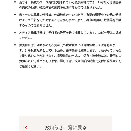
当サイト掲載のページ内に記載されている個別銘柄につき、いかなる有価証券
の売買の勧誘、特定銘柄の推奨を意図するものではありません。
当ページに掲載の情報は、作成時点のものであり、市場の環境やその他の状況
によって予告なく変更することがあります。また、将来の傾向、数値等を示唆
するものではありません。
メディア掲載情報は、発行者の許可を得て掲載しています。コピー等はご遠慮
ください。
投資信託は、値動きのある資産（外貨建資産には為替変動リスクもありま
す。）を投資対象としているため、基準価額は変動します。したがって、元金
を割り込むことがあります。投資信託の申込み・保有・換金時には、費用をご
負担いただく場合があります。詳しくは、投資信託説明書（交付目論見書）を
ご確認ください。
お知らせ一覧に戻る