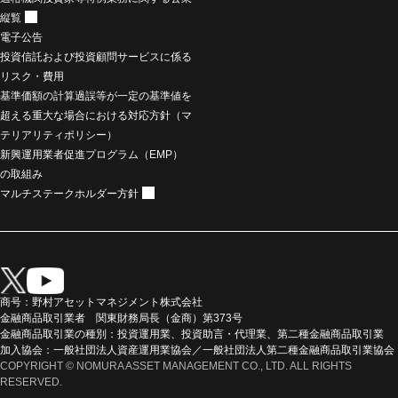
縦覧
電子公告
投資信託および投資顧問サービスに係る
リスク・費用
基準価額の計算過誤等が一定の基準値を
超える重大な場合における対応方針（マ
テリアリティポリシー）
新興運用業者促進プログラム（EMP）
の取組み
マルチステークホルダー方針
商号：野村アセットマネジメント株式会社
金融商品取引業者 関東財務局長（金商）第373号
金融商品取引業の種別：投資運用業、投資助言・代理業、第二種金融商品取引業
加入協会：一般社団法人資産運用業協会／一般社団法人第二種金融商品取引業協会
COPYRIGHT © NOMURA ASSET MANAGEMENT CO., LTD. ALL RIGHTS
RESERVED.