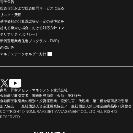
電子公告
投資信託および投資顧問サービスに係る
リスク・費用
基準価額の計算過誤等が一定の基準値を
超える重大な場合における対応方針（マ
テリアリティポリシー）
新興運用業者促進プログラム（EMP）
の取組み
マルチステークホルダー方針
商号：野村アセットマネジメント株式会社
金融商品取引業者 関東財務局長（金商）第373号
金融商品取引業の種別：投資運用業、投資助言・代理業、第二種金融商品取引業
加入協会：一般社団法人資産運用業協会／一般社団法人第二種金融商品取引業協会
COPYRIGHT © NOMURA ASSET MANAGEMENT CO., LTD. ALL RIGHTS
RESERVED.