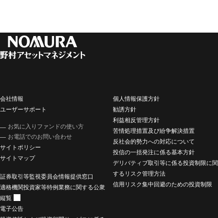
会社情報
個人情報保護方針
ユーザーサポート
勧誘方針
利益相反管理方針
お気に入りファンドの使い方
苦情処理措置及び紛争解決措置
お電話でのお問い合わせ
反社会的勢力への対応について
サイトポリシー
投信の一括発注に係る基本方針
サイトマップ
デリバティブ取引等に係る投資制限に関
するリスク管理方法
証券取引等監視委員会情報提供窓口
信用リスク集中回避のための投資制限
適格機関投資家等特例業務に関する公衆
縦覧
電子公告