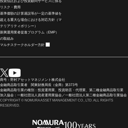
投資信託および投資顧問サービスに係る
リスク・費用
基準価額の計算過誤等が一定の基準値を
超える重大な場合における対応方針（マ
テリアリティポリシー）
新興運用業者促進プログラム（EMP）
の取組み
マルチステークホルダー方針
商号：野村アセットマネジメント株式会社
金融商品取引業者 関東財務局長（金商）第373号
金融商品取引業の種別：投資運用業、投資助言・代理業、第二種金融商品取引業
加入協会：一般社団法人資産運用業協会／一般社団法人第二種金融商品取引業協会
COPYRIGHT © NOMURA ASSET MANAGEMENT CO., LTD. ALL RIGHTS
RESERVED.