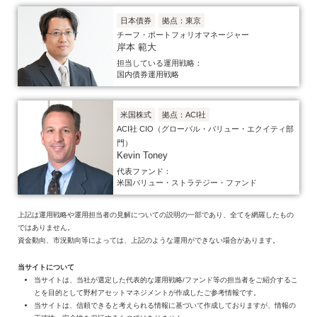
日本債券
拠点：東京
チーフ・ポートフォリオマネージャー
岸本 範大
担当している運用戦略：
国内債券運用戦略
米国株式
拠点：ACI社
ACI社 CIO（グローバル・バリュー・エクイティ部
門）
Kevin Toney
代表ファンド：
米国バリュー・ストラテジー・ファンド
上記は運用戦略や運用担当者の見解についての説明の一部であり、全てを網羅したもの
ではありません。
資金動向、市況動向等によっては、上記のような運用ができない場合があります。
当サイトについて
当サイトは、当社が選定した代表的な運用戦略/ファンド等の担当者をご紹介するこ
とを目的として野村アセットマネジメントが作成したご参考情報です。
当サイトは、信頼できると考えられる情報に基づいて作成しておりますが、情報の