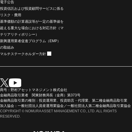
電子公告
投資信託および投資顧問サービスに係る
リスク・費用
基準価額の計算過誤等が一定の基準値を
超える重大な場合における対応方針（マ
テリアリティポリシー）
新興運用業者促進プログラム（EMP）
の取組み
マルチステークホルダー方針
商号：野村アセットマネジメント株式会社
金融商品取引業者 関東財務局長（金商）第373号
金融商品取引業の種別：投資運用業、投資助言・代理業、第二種金融商品取引業
加入協会：一般社団法人資産運用業協会／一般社団法人第二種金融商品取引業協会
COPYRIGHT © NOMURA ASSET MANAGEMENT CO., LTD. ALL RIGHTS
RESERVED.