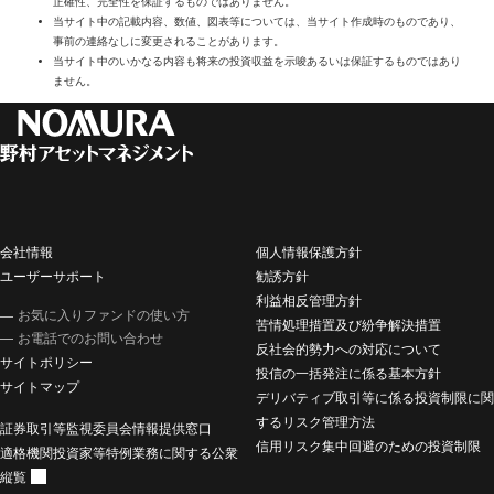
正確性、完全性を保証するものではありません。
当サイト中の記載内容、数値、図表等については、当サイト作成時のものであり、
事前の連絡なしに変更されることがあります。
当サイト中のいかなる内容も将来の投資収益を示唆あるいは保証するものではあり
ません。
会社情報
個人情報保護方針
ユーザーサポート
勧誘方針
利益相反管理方針
お気に入りファンドの使い方
苦情処理措置及び紛争解決措置
お電話でのお問い合わせ
反社会的勢力への対応について
サイトポリシー
投信の一括発注に係る基本方針
サイトマップ
デリバティブ取引等に係る投資制限に関
するリスク管理方法
証券取引等監視委員会情報提供窓口
信用リスク集中回避のための投資制限
適格機関投資家等特例業務に関する公衆
縦覧